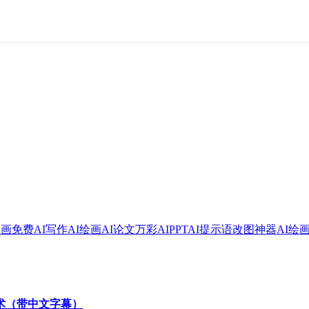
绘画
免费AI写作
AI绘画
AI论文
万彩AI
PPT
AI提示语
改图神器
AI绘
技术（带中文字幕）