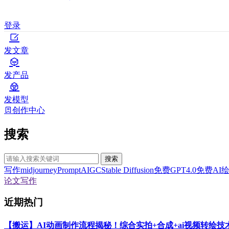
登录
发文章
发产品
发模型
创作中心
搜索
搜索
写作
midjourney
Prompt
AIGC
Stable Diffusion
免费GPT4.0
免费AI
论文写作
近期热门
【搬运】AI动画制作流程揭秘！综合实拍+合成+ai视频转绘