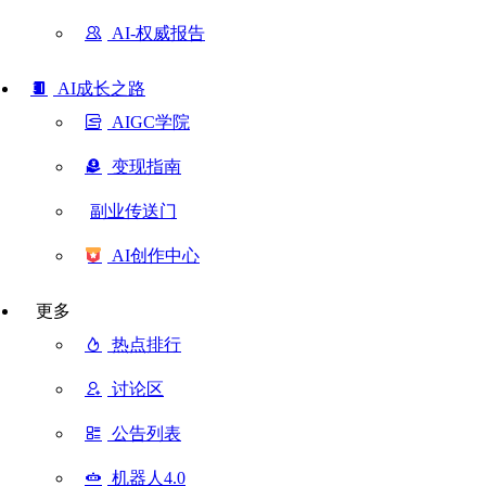
AI-权威报告
AI成长之路
AIGC学院
变现指南
副业传送门
AI创作中心
更多
热点排行
讨论区
公告列表
机器人4.0