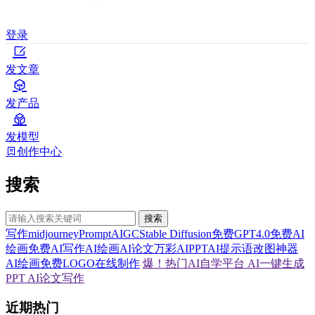
登录
发文章
发产品
发模型
创作中心
搜索
搜索
写作
midjourney
Prompt
AIGC
Stable Diffusion
免费GPT4.0
免费AI
绘画
免费AI写作
AI绘画
AI论文
万彩AI
PPT
AI提示语
改图神器
AI绘画
免费LOGO在线制作
爆！热门AI自学平台
AI一键生成
PPT
AI论文写作
近期热门