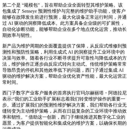
第二个是 “规模包”，旨在帮助企业全面转型其维护策略。该
包集成了 Senseye 预测性维护与完整的维护助手功能，使客户
能够在故障发生前进行预测，
最大
化设备正常运行时间，并通
过 AI 驱动的洞察降低成本。此方案具备企业级的可扩展性，
自动化诊断功能，能够帮助企业在多个地点优化运营，推动长
期效率与韧性。
新产品为维护周期的全面覆盖提供了保障，从反应式维修到预
测性和预防性策略，利用生成式 AI 的洞察提升工业环境中的
决策与效率。随着各行业不断寻求提升可靠性与降低成本的方
法，维护操作正逐步由反应式转向主动式。传统维护策略常常
导致昂贵的停机和其他效率低下的问题，西门子通过集成 AI
驱动的维护解决方案，帮助企业优化资产性能，
最大
化运营正
常时间。
西门子数字产业客户服务的首席执行官玛尔赫丽塔・阿德拉尼
表示:“我们的工业助手扩展标志着我们转变维护操作的重要一
步。通过扩展我们的预测性维护解决方案，我们帮助各行业无
缝转变为主动维护策略，从而在日益复杂的工业环境中推动效
率和韧性。” 借助这一创新，西门子继续推进其数字化工业的
愿景，为客户提供智能化和集成化的维护方案，以确保长期的