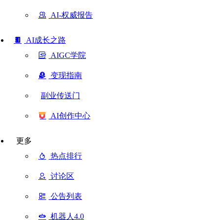
AI-权威报告
AI成长之路
AIGC学院
变现指南
副业传送门
AI创作中心
更多
热点排行
讨论区
公告列表
机器人4.0