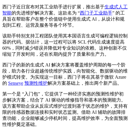
西门子近日宣布对其工业助手进行扩展，推出基于
生成式人工
智能
的先进维护解决方案。这款名为 “
西门子工业助手
” 的工
具旨在帮助客户在整个价值链中使用生成式 AI，从设计和规
划到工程、运营及服务等各个环节。
该助手特别支持工程团队使用其本国语言生成可编程逻辑控制
器的代码。据估计，这一过程可以将 SCL 代码生成速度提高
60%，同时减少错误并降低对专业知识的依赖。这种创新不仅
缩短了开发时间，还在长期内提升了质量和生产力。
西门子的新的生成式 AI 解决方案将覆盖维护周期的每一个阶
段，助力各行业超越传统维护实践，向智能化、数据驱动的维
护模式转变。为实现这一目标，西门子将在其基于微软 Azure
的
Senseye
预测性维护
解决方案基础上，推出两个新产品。
第一
个是 “入门包”，它提供了一种经济实惠的预测性维护初
步解决方案，结合了 AI 驱动的维修指导和基本的预测能力。
该方案帮助企业从反应式维护过渡到基于状态的维护，支持有
限的传感器数据连接和实时状态监测。借助 AI 辅助的故障排
查功能，企业能够减少停机时间，提高维护效率，为全面预测
性维护奠定基础。