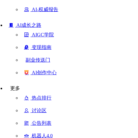
AI-权威报告
AI成长之路
AIGC学院
变现指南
副业传送门
AI创作中心
更多
热点排行
讨论区
公告列表
机器人4.0