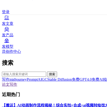
登录
发文章
发产品
发模型
创作中心
搜索
搜索
写作
midjourney
Prompt
AIGC
Stable Diffusion
免费GPT4.0
免费AI
论文写作
近期热门
【搬运】AI动画制作流程揭秘！综合实拍+合成+ai视频转绘