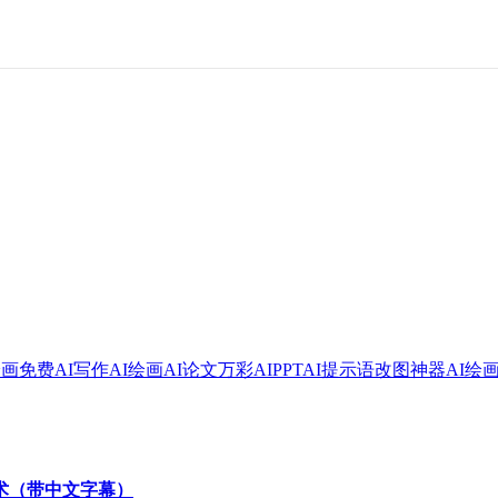
绘画
免费AI写作
AI绘画
AI论文
万彩AI
PPT
AI提示语
改图神器
AI绘
技术（带中文字幕）