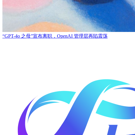
“GPT-4o 之母”宣布离职，OpenAI 管理层再陷震荡