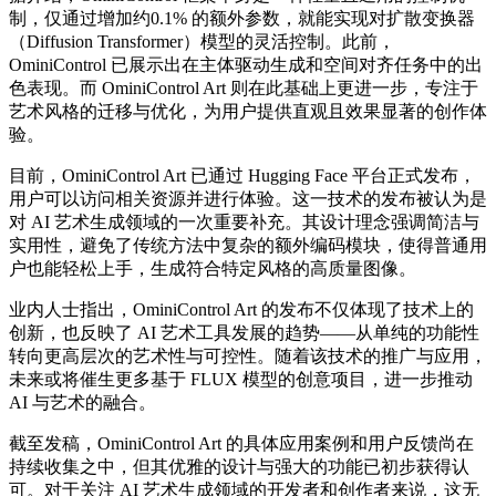
制，仅通过增加约0.1% 的额外参数，就能实现对扩散变换器
（Diffusion Transformer）模型的灵活控制。此前，
OminiControl 已展示出在主体驱动生成和空间对齐任务中的出
色表现。而 OminiControl Art 则在此基础上更进一步，专注于
艺术风格的迁移与优化，为用户提供直观且效果显著的创作体
验。
目前，OminiControl Art 已通过 Hugging Face 平台正式发布，
用户可以访问相关资源并进行体验。这一技术的发布被认为是
对 AI 艺术生成领域的一次重要补充。其设计理念强调简洁与
实用性，避免了传统方法中复杂的额外编码模块，使得普通用
户也能轻松上手，生成符合特定风格的高质量图像。
业内人士指出，OminiControl Art 的发布不仅体现了技术上的
创新，也反映了 AI 艺术工具发展的趋势——从单纯的功能性
转向更高层次的艺术性与可控性。随着该技术的推广与应用，
未来或将催生更多基于 FLUX 模型的创意项目，进一步推动
AI 与艺术的融合。
截至发稿，OminiControl Art 的具体应用案例和用户反馈尚在
持续收集之中，但其优雅的设计与强大的功能已初步获得认
可。对于关注 AI 艺术生成领域的开发者和创作者来说，这无