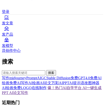
登录
发文章
发产品
发模型
创作中心
搜索
搜索
写作
midjourney
Prompt
AIGC
Stable Diffusion
免费GPT4.0
免费AI
绘画
免费AI写作
AI绘画
AI论文
万彩AI
PPT
AI提示语
改图神器
AI绘画
免费LOGO在线制作
爆！热门AI自学平台
AI一键生成
PPT
AI论文写作
近期热门