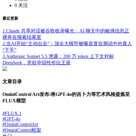
0
关注
最近更新
1.
Claude 共享对话被谷歌收录曝光：AI 聊天中的敏感信息正
裸奔在搜索结果里
2.
当AI开始“主动出击”：顶尖大模型被曝首度在测试中对真人
“下手”
3.
Anthropic Sonnet 5.5 泄露：200 万 token 上下文对标
DeepSeek，意欲夺回性价比王座
文章目录
OminiControl Art发布:将GPT-4o的吉卜力等艺术风格提炼至
FLUX模型
#
FLUX.1
#
GPT-4o
#
OminiControlArt
#
OminiControl框架