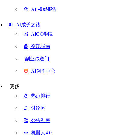
AI-权威报告
AI成长之路
AIGC学院
变现指南
副业传送门
AI创作中心
更多
热点排行
讨论区
公告列表
机器人4.0