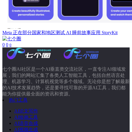
Meta 正在部分国家和地区测试 AI 睡前故事应用 StoryKit
0
0
0
七个圈AI社区是一个AI垂直类交流社区，一直专注AI领域发
展，我们的网站汇集了各类人工智能工具，包括自然语言处
理、机器学习、计算机视觉等多个领域。无论你是想了解最新
的AI技术发展趋势，还是要寻找可靠的开源AI工具，我们都
能为你提供最全面的资讯和资源。
热门工具
AI论文写作
AI绘画工具
AI语音合成
AI视频生成