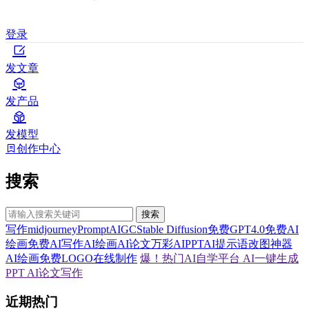
登录
发文章
发产品
发模型
创作中心
搜索
搜索
写作
midjourney
Prompt
AIGC
Stable Diffusion
免费GPT4.0
免费AI
绘画
免费AI写作
AI绘画
AI论文
万彩AI
PPT
AI提示语
改图神器
AI绘画
免费LOGO在线制作
爆！热门AI自学平台
AI一键生成
PPT
AI论文写作
近期热门