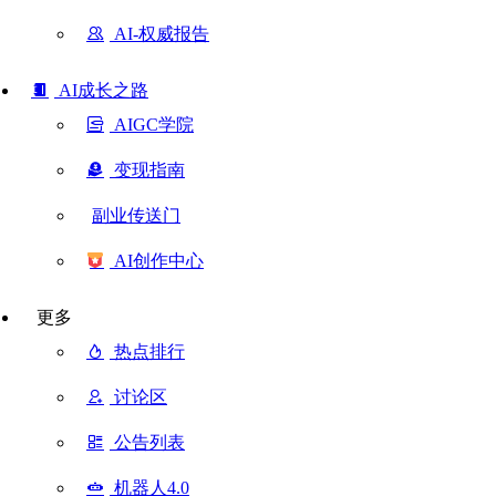
AI-权威报告
AI成长之路
AIGC学院
变现指南
副业传送门
AI创作中心
更多
热点排行
讨论区
公告列表
机器人4.0