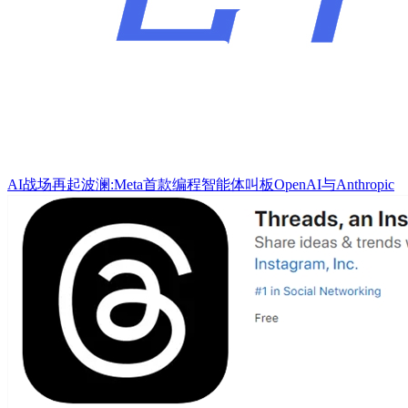
AI战场再起波澜:Meta首款编程智能体叫板OpenAI与Anthropic