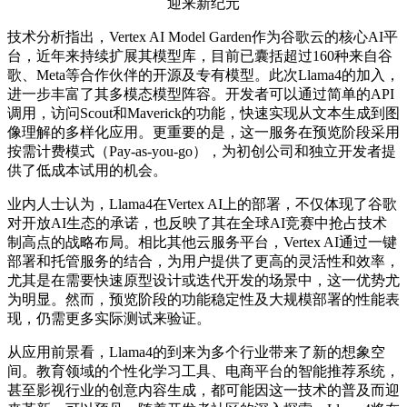
技术分析指出，Vertex AI Model Garden作为谷歌云的核心AI平
台，近年来持续扩展其模型库，目前已囊括超过160种来自谷
歌、Meta等合作伙伴的开源及专有模型。此次Llama4的加入，
进一步丰富了其多模态模型阵容。开发者可以通过简单的API
调用，访问Scout和Maverick的功能，快速实现从文本生成到图
像理解的多样化应用。更重要的是，这一服务在预览阶段采用
按需计费模式（Pay-as-you-go），为初创公司和独立开发者提
供了低成本试用的机会。
业内人士认为，Llama4在Vertex AI上的部署，不仅体现了谷歌
对开放AI生态的承诺，也反映了其在全球AI竞赛中抢占技术
制高点的战略布局。相比其他云服务平台，Vertex AI通过一键
部署和托管服务的结合，为用户提供了更高的灵活性和效率，
尤其是在需要快速原型设计或迭代开发的场景中，这一优势尤
为明显。然而，预览阶段的功能稳定性及大规模部署的性能表
现，仍需更多实际测试来验证。
从应用前景看，Llama4的到来为多个行业带来了新的想象空
间。教育领域的个性化学习工具、电商平台的智能推荐系统，
甚至影视行业的创意内容生成，都可能因这一技术的普及而迎