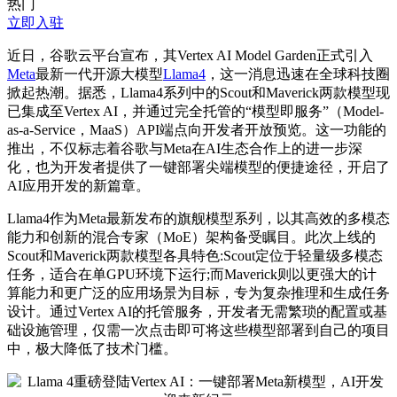
热门
立即入驻
近日，谷歌云平台宣布，其Vertex AI Model Garden正式引入
Meta
最新
一代开源大模型
Llama4
，这一消息迅速在全球科技圈
掀起热潮。据悉，Llama4系列中的Scout和Maverick两款模型现
已集成至Vertex AI，并通过完全托管的“模型即服务”（Model-
as-a-Service，MaaS）API端点向开发者开放预览。这一功能的
推出，不仅标志着谷歌与Meta在AI生态合作上的进一步深
化，也为开发者提供了一键部署
尖端
模型的便捷途径，开启了
AI应用开发的新篇章。
Llama4作为Meta
最新
发布的旗舰模型系列，以其高效的多模态
能力和创新的混合专家（MoE）架构备受瞩目。此次上线的
Scout和Maverick两款模型各具特色:Scout定位于轻量级多模态
任务，适合在单GPU环境下运行;而Maverick则以更强大的计
算能力和更广泛的应用场景为目标，专为复杂推理和生成任务
设计。通过Vertex AI的托管服务，开发者无需繁琐的配置或基
础设施管理，仅需一次点击即可将这些模型部署到自己的项目
中，极大降低了技术门槛。