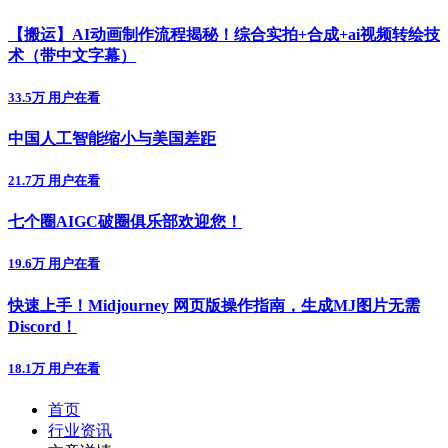
【搬运】AI动画制作流程揭秘！综合实拍+合成+ai视频转绘技
术（带中文字幕）
33.5万 用户在看
中国人工智能缩小与美国差距
21.7万 用户在看
七个圈AIGC破圈俱乐部欢迎您！
19.6万 用户在看
快速上手！Midjourney 网页版操作指南，生成MJ图片无需
Discord！
18.1万 用户在看
首页
行业资讯