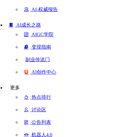
AI-权威报告
AI成长之路
AIGC学院
变现指南
副业传送门
AI创作中心
更多
热点排行
讨论区
公告列表
机器人4.0