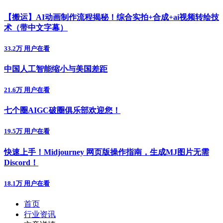
【搬运】AI动画制作流程揭秘！综合实拍+合成+ai视频转绘技
术（带中文字幕）
33.2万 用户在看
中国人工智能缩小与美国差距
21.6万 用户在看
七个圈AIGC破圈俱乐部欢迎您！
19.5万 用户在看
快速上手！Midjourney 网页版操作指南，生成MJ图片无需
Discord！
18.1万 用户在看
首页
行业资讯