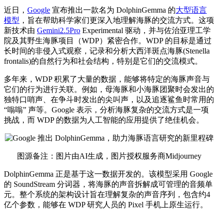
近日，
Google
宣布推出一款名为 DolphinGemma 的
大型语言
模型
，旨在帮助科学家们更深入地理解海豚的交流方式。这项
新技术由
Gemini2.5Pro
Experimental 驱动，并与佐治亚理工学
院及其野生海豚项目（WDP）紧密合作。WDP 的目标是通过
长时间的非侵入式观察，记录和分析大西洋斑点海豚(Stenella
frontalis)的自然行为和社会结构，特别是它们的交流模式。
多年来，WDP 积累了大量的数据，能够将特定的海豚声音与
它们的行为进行关联。例如，母海豚和小海豚团聚时会发出的
独特口哨声、在争斗时发出的尖叫声，以及追逐鲨鱼时常用的
“嗡嗡” 声等。Google 表示，分析海豚复杂的交流方式是一项
挑战，而 WDP 的数据为人工智能的应用提供了
绝佳
机会。
图源备注：图片由AI生成，图片授权服务商Midjourney
DolphinGemma 正是基于这一数据开发的。该模型采用 Google
的 SoundStream 分词器，将海豚的声音拆解成可管理的音频单
元。整个系统的架构设计旨在理解复杂的声音序列，包含约4
亿个参数，能够在 WDP 研究人员的 Pixel 手机上原生运行。