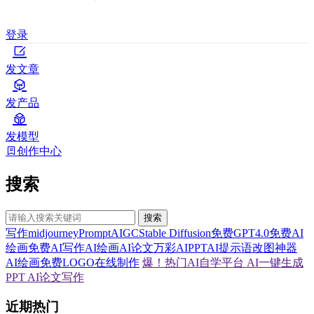
登录
发文章
发产品
发模型
创作中心
搜索
搜索
写作
midjourney
Prompt
AIGC
Stable Diffusion
免费GPT4.0
免费AI
绘画
免费AI写作
AI绘画
AI论文
万彩AI
PPT
AI提示语
改图神器
AI绘画
免费LOGO在线制作
爆！热门AI自学平台
AI一键生成
PPT
AI论文写作
近期热门