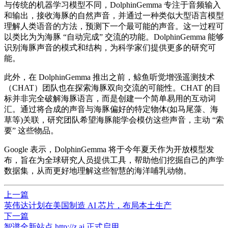
与传统的机器学习模型不同，DolphinGemma 专注于音频输入
和输出，接收海豚的自然声音，并通过一种类似大型语言模型
理解人类语音的方法，预测下一个最可能的声音。这一过程可
以类比为为海豚 “自动完成” 交流的功能。DolphinGemma 能够
识别海豚声音的模式和结构，为科学家们提供更多的研究可
能。
此外，在 DolphinGemma 推出之前，鲸鱼听觉增强遥测技术
（CHAT）团队也在探索海豚双向交流的可能性。CHAT 的目
标并非完全破解海豚语言，而是创建一个简单易用的互动词
汇。通过将合成的声音与海豚偏好的特定物体(如马尾藻、海
草等)关联，研究团队希望海豚能学会模仿这些声音，主动 “索
要” 这些物品。
Google 表示，DolphinGemma 将于今年夏天作为开放模型发
布，旨在为全球研究人员提供工具，帮助他们挖掘自己的声学
数据集，从而更好地理解这些智慧的海洋哺乳动物。
上一篇
​英伟达计划在美国制造 AI 芯片，布局本土生产
下一篇
智谱全新站点 http://z.ai 正式启用