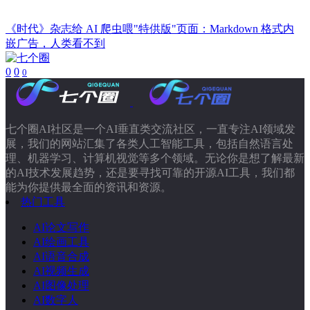
《时代》杂志给 AI 爬虫喂"特供版"页面：Markdown 格式内
嵌广告，人类看不到
0
0
0
七个圈AI社区是一个AI垂直类交流社区，一直专注AI领域发
展，我们的网站汇集了各类人工智能工具，包括自然语言处
理、机器学习、计算机视觉等多个领域。无论你是想了解最新
的AI技术发展趋势，还是要寻找可靠的开源AI工具，我们都
能为你提供最全面的资讯和资源。
热门工具
AI论文写作
AI绘画工具
AI语音合成
AI视频生成
AI图像处理
AI数字人