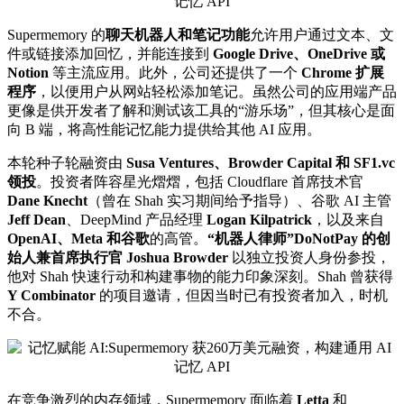
Supermemory 的
聊天机器人和笔记功能
允许用户通过文本、文
件或链接添加回忆，并能连接到
Google Drive、OneDrive 或
Notion
等主流应用。此外，公司还提供了一个
Chrome 扩展
程序
，以便用户从网站轻松添加笔记。虽然公司的应用端产品
更像是供开发者了解和测试该工具的“游乐场”，但其核心是面
向 B 端，将高性能记忆能力提供给其他 AI 应用。
本轮种子轮融资由
Susa Ventures、Browder Capital 和 SF1.vc
领投
。投资者阵容星光熠熠，包括 Cloudflare 首席技术官
Dane Knecht
（曾在 Shah 实习期间给予指导）、谷歌 AI 主管
Jeff Dean
、DeepMind 产品经理
Logan Kilpatrick
，以及来自
OpenAI、Meta 和谷歌
的高管。
“机器人律师”DoNotPay 的创
始人兼首席执行官 Joshua Browder
以独立投资人身份参投，
他对 Shah 快速行动和构建事物的能力印象深刻。Shah 曾获得
Y Combinator
的项目邀请，但因当时已有投资者加入，时机
不合。
在竞争激烈的内存领域，Supermemory 面临着
Letta
和