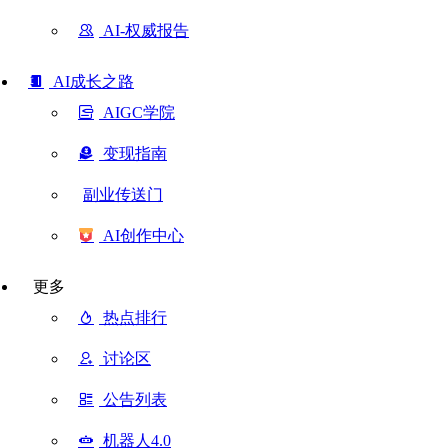
AI-权威报告
AI成长之路
AIGC学院
变现指南
副业传送门
AI创作中心
更多
热点排行
讨论区
公告列表
机器人4.0