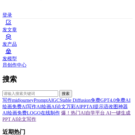
登录
发文章
发产品
发模型
创作中心
搜索
搜索
写作
midjourney
Prompt
AIGC
Stable Diffusion
免费GPT4.0
免费AI
绘画
免费AI写作
AI绘画
AI论文
万彩AI
PPT
AI提示语
改图神器
AI绘画
免费LOGO在线制作
爆！热门AI自学平台
AI一键生成
PPT
AI论文写作
近期热门