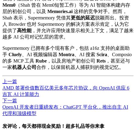
Mem0
（Shah 曾在 Mem0短暂工作）等为 AI 智能体构建内存
层的初创公司，以及
Memories.ai
这样的竞争对手。然而，
Shah 表示，Supermemory 凭借其
更低的延迟
脱颖而出。投资
人 Browder 也对 Supermemory 的解决方案表示肯定，认为它
提供了
高性能
，并允许应用快速显示相关上下文，满足了越来
越多 AI 公司对记忆层的需求。
Supermemory 已拥有多个现有客户，包括 a16z 支持的桌面助
手
Cluely
、AI 视频编辑器
Montra
、AI 搜索
Scira
、Composio
的多 MCP 工具
Rube
，以及房地产初创公司
Rets
，甚至还与
一家
机器人公司
合作，以保留机器人捕获到的视觉记忆。
上一篇
AMD 签署价值数百亿美元多年芯片协议，向 OpenAI 供应 6
吉瓦 AI 计算能力
下一篇
OpenAI 开发者日重磅发布：ChatGPT 平台化，推出自主 AI
代理和顶级模型
发评论，每天都得现金奖励！超多礼品等你来拿