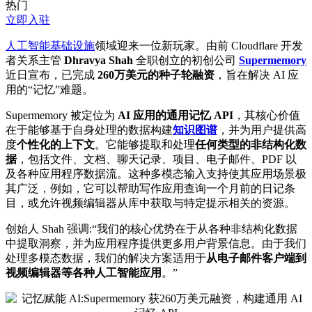
热门
立即入驻
人工智能基础设施
领域迎来一位新玩家。由前 Cloudflare 开发
者关系主管
Dhravya Shah
全职创立的初创公司
Supermemory
近日宣布，已完成
260万美元的种子轮融资
，旨在解决 AI 应
用的“记忆”难题。
Supermemory 被定位为
AI 应用的通用记忆 API
，其核心价值
在于能够基于自身处理的数据构建
知识图谱
，并为用户提供高
度
个性化的上下文
。它能够提取和处理
任何类型的非结构化数
据
，包括文件、文档、聊天记录、项目、电子邮件、PDF 以
及各种应用程序数据流。这种多模态输入支持使其应用场景极
其广泛，例如，它可以帮助写作应用查询一个月前的日记条
目，或允许视频编辑器从库中获取与特定提示相关的资源。
创始人 Shah 强调:“我们的核心优势在于从各种非结构化数据
中提取洞察，并为应用程序提供更多用户背景信息。由于我们
处理多模态数据，我们的解决方案适用于
从电子邮件客户端到
视频编辑器等各种人工智能应用
。”