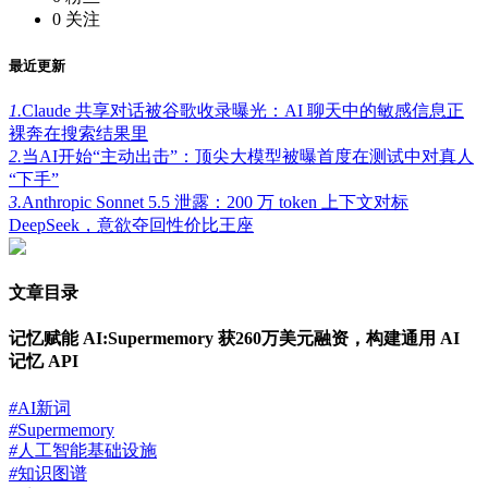
0
关注
最近更新
1.
Claude 共享对话被谷歌收录曝光：AI 聊天中的敏感信息正
裸奔在搜索结果里
2.
当AI开始“主动出击”：顶尖大模型被曝首度在测试中对真人
“下手”
3.
Anthropic Sonnet 5.5 泄露：200 万 token 上下文对标
DeepSeek，意欲夺回性价比王座
文章目录
记忆赋能 AI:Supermemory 获260万美元融资，构建通用 AI
记忆 API
#
AI新词
#
Supermemory
#
人工智能基础设施
#
知识图谱