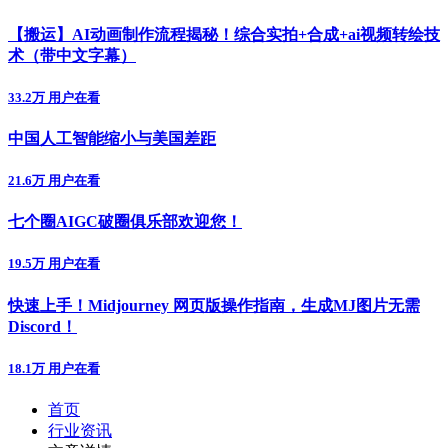
【搬运】AI动画制作流程揭秘！综合实拍+合成+ai视频转绘技
术（带中文字幕）
33.2万 用户在看
中国人工智能缩小与美国差距
21.6万 用户在看
七个圈AIGC破圈俱乐部欢迎您！
19.5万 用户在看
快速上手！Midjourney 网页版操作指南，生成MJ图片无需
Discord！
18.1万 用户在看
首页
行业资讯