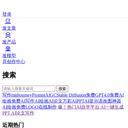
登录
发文章
发产品
发模型
创作中心
搜索
搜索
写作
midjourney
Prompt
AIGC
Stable Diffusion
免费GPT4.0
免费AI
绘画
免费AI写作
AI绘画
AI论文
万彩AI
PPT
AI提示语
改图神器
AI绘画
免费LOGO在线制作
爆！热门AI自学平台
AI一键生成
PPT
AI论文写作
近期热门