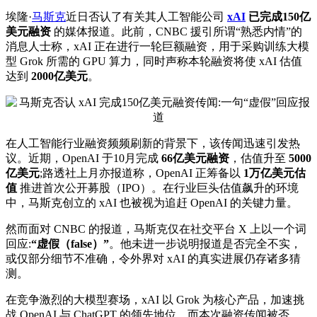
埃隆·
马斯克
近日否认了有关其人工智能公司
xAI
已完成150亿
美元融资
的媒体报道。此前，CNBC 援引所谓“熟悉内情”的
消息人士称，xAI 正在进行一轮巨额融资，用于采购训练大模
型 Grok 所需的 GPU 算力，同时声称本轮融资将使 xAI 估值
达到
2000亿美元
。
在人工智能行业融资频频刷新的背景下，该传闻迅速引发热
议。近期，OpenAI 于10月完成
66亿美元融资
，估值升至
5000
亿美元
;路透社上月亦报道称，OpenAI 正筹备以
1万亿美元估
值
推进
首次
公开募股（IPO）。在行业巨头估值飙升的环境
中，马斯克创立的 xAI 也被视为追赶 OpenAI 的关键力量。
然而面对 CNBC 的报道，马斯克仅在社交平台 X 上以一个词
回应:
“虚假（false）”
。他未进一步说明报道是否完全不实，
或仅部分细节不准确，令外界对 xAI 的真实进展仍存诸多猜
测。
在竞争激烈的大模型赛场，xAI 以 Grok 为核心产品，加速挑
战 OpenAI 与 ChatGPT 的领先地位。而本次融资传闻被否