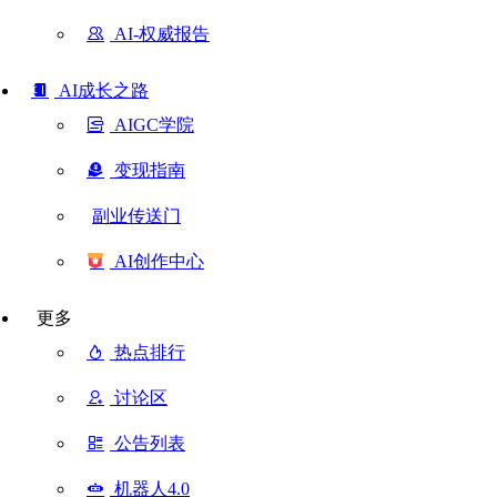
AI-权威报告
AI成长之路
AIGC学院
变现指南
副业传送门
AI创作中心
更多
热点排行
讨论区
公告列表
机器人4.0