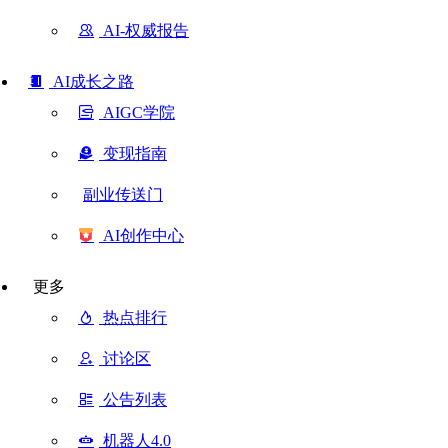
AI-权威报告
AI成长之路
AIGC学院
变现指南
副业传送门
AI创作中心
更多
热点排行
讨论区
公告列表
机器人4.0