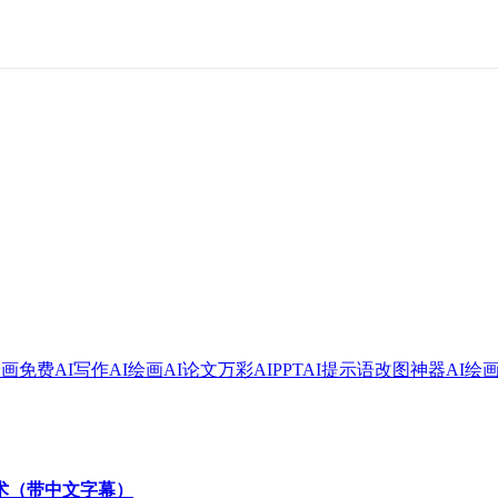
绘画
免费AI写作
AI绘画
AI论文
万彩AI
PPT
AI提示语
改图神器
AI绘
技术（带中文字幕）