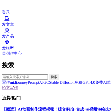
登录
发文章
发产品
发模型
创作中心
搜索
搜索
写作
midjourney
Prompt
AIGC
Stable Diffusion
免费GPT4.0
免费AI
论文写作
近期热门
【搬运】AI动画制作流程揭秘！综合实拍+合成+ai视频转绘