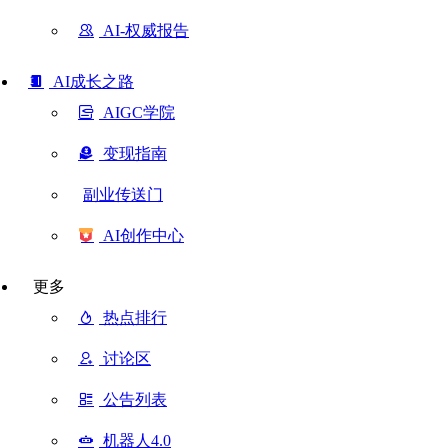
AI-权威报告
AI成长之路
AIGC学院
变现指南
副业传送门
AI创作中心
更多
热点排行
讨论区
公告列表
机器人4.0