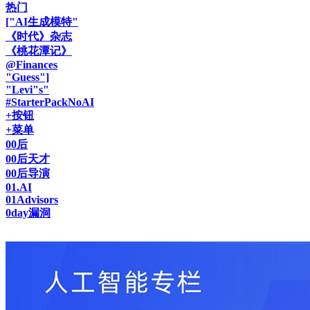
热门
["AI生成模特"
《时代》杂志
《桃花潭记》
@Finances
"Guess"]
"Levi"s"
#StarterPackNoAI
+按钮
+菜单
00后
00后天才
00后导演
01.AI
01Advisors
0day漏洞