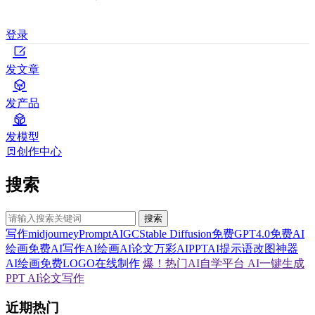
登录
发文章
发产品
发模型
创作中心
搜索
搜索
写作
midjourney
Prompt
AIGC
Stable Diffusion
免费GPT4.0
免费AI
绘画
免费AI写作
AI绘画
AI论文
万彩AI
PPT
AI提示语
改图神器
AI绘画
免费LOGO在线制作
爆！热门AI自学平台
AI一键生成
PPT
AI论文写作
近期热门