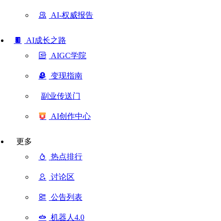
AI-权威报告
AI成长之路
AIGC学院
变现指南
副业传送门
AI创作中心
更多
热点排行
讨论区
公告列表
机器人4.0