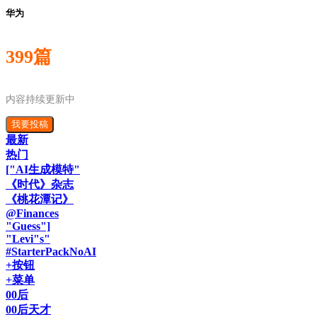
华为
399篇
内容持续更新中
我要投稿
最新
热门
["AI生成模特"
《时代》杂志
《桃花潭记》
@Finances
"Guess"]
"Levi"s"
#StarterPackNoAI
+按钮
+菜单
00后
00后天才