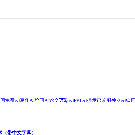
绘画
免费AI写作
AI绘画
AI论文
万彩AI
PPT
AI提示语
改图神器
AI绘
技术（带中文字幕）