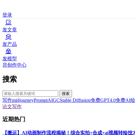
登录
发文章
发产品
发模型
创作中心
搜索
搜索
写作
midjourney
Prompt
AIGC
Stable Diffusion
免费GPT4.0
免费AI
论文写作
近期热门
【搬运】AI动画制作流程揭秘！综合实拍+合成+ai视频转绘